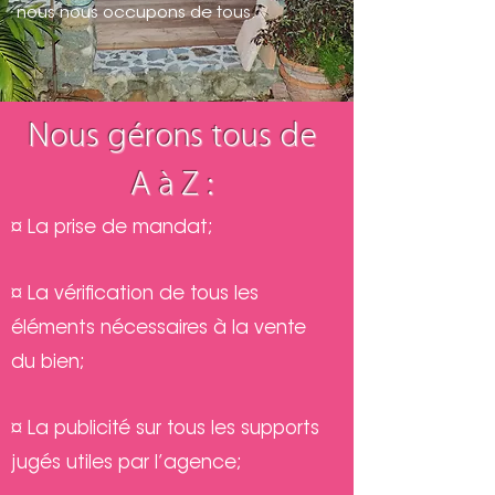
nous nous occupons de tous.
Nous gérons tous de
A à Z :
¤ La prise de mandat;
¤ La vérification de tous les
éléments nécessaires à la vente
du bien;
¤ La publicité sur tous les supports
jugés utiles par l’agence;